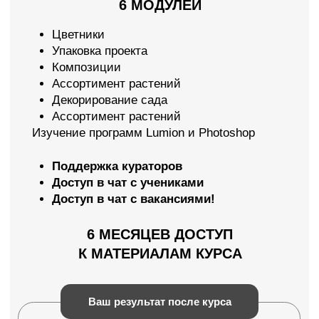
“ЛАДШАФТНЫЙ
АРХИТЕКТОР”
7 083 РУБ/МЕС
5 791 РУБ/МЕСЯЦ
*в рассрочку на 24 месяца
5 МОДУЛЕЙ
Проектирование участка (юридические
тонкости, сложные участки)
Эскизы и 3D-визуализация
Рельеф
Ландшафтное строительство
Рабочая документация
Изучение программ Lumion, Photoshop,
AutoCad
Поддержка кураторов
Доступ в чат с учениками
Доступ в чат с вакансиями!