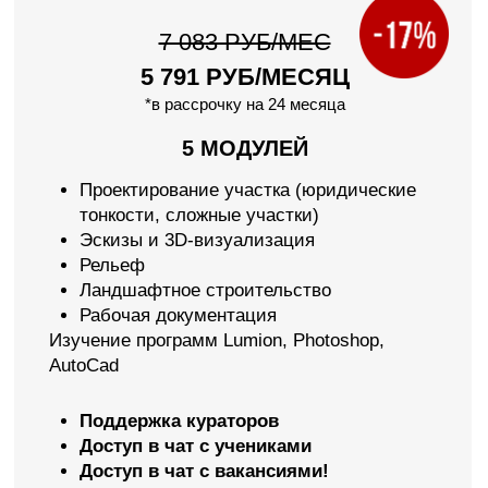
*в рассрочку на 24 месяца
7 МОДУЛЕЙ
Вводный модуль
Как начать с нуля ландшафтный бизнес
Юридические аспекты
Как собрать команду и реализовать
проект
Тренды в ландшафтном дизайне
Где и как искать много клиентов
Бонусный модуль про продажи
Изучение программ Lumion, Photoshop и
AutoCad
Поддержка кураторов
Доступ в чат с учениками
Доступ в чат с вакансиями!
9 МЕСЯЦЕВ ДОСТУП
К МАТЕРИАЛАМ КУРСА
Ваш результат после курса
Сможете создать свою студию