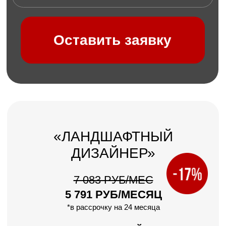
Композиции
Ассортимент растений
Декорирование сада
Ассортимент растений
Изучение программ Lumion и Photoshop
Поддержка кураторов
Доступ в чат с учениками
Доступ в чат с вакансиями!
6 МЕСЯЦЕВ ДОСТУП
К МАТЕРИАЛАМ КУРСА
Ваш результат после курса
Научитесь создавать цветочные
композиции и
будете
зарабатывать от 80 000 рублей
в месяц!
Оставить заявку