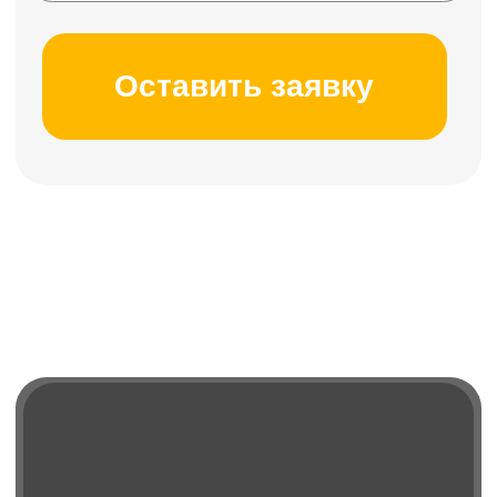
ИП Павловская Наталья Евгеньевна
ИНН 780244262138
Политика конфиденциальности
Согласие на обработку данных
Договор оферты