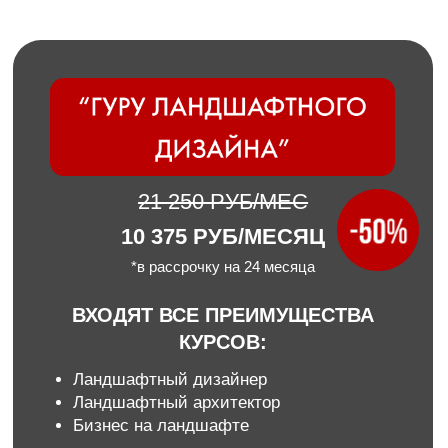
21 250 РУБ/МЕС
10 375 РУБ/МЕСЯЦ
*в рассрочку на 24 месяца
ВХОДЯТ ВСЕ ПРЕИМУЩЕСТВА
КУРСОВ:
Ландшафтный дизайнер
Ландшафтный архитектор
Бизнес на ландшафте
Поддержка кураторов
Доступ в чат с учениками
Доступ в чат с вакансиями!
24 МЕСЯЦА ДОСТУП
К МАТЕРИАЛАМ КУРСА
Ваш результат после курса
Научитесь абсолютно всем навыкам
которые есть в ландшафтном дизайне.
Весь мой 21 летний опыт в одном
курсе.