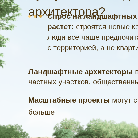
архитектора?
Спрос на ландшафтных 
растет:
строятся новые к
люди все чаще предпочит
с территорией, а не кварт
Ландшафтные архитекторы 
частных участков, общественн
Масштабные проекты
могут с
больше