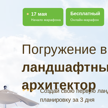
Бесплатный
17 мая
Начало марафона
Онлайн-марафон
Погружение 
ландшафтн
архитектор
Создай свою первую ла
планировку
за 3 дня