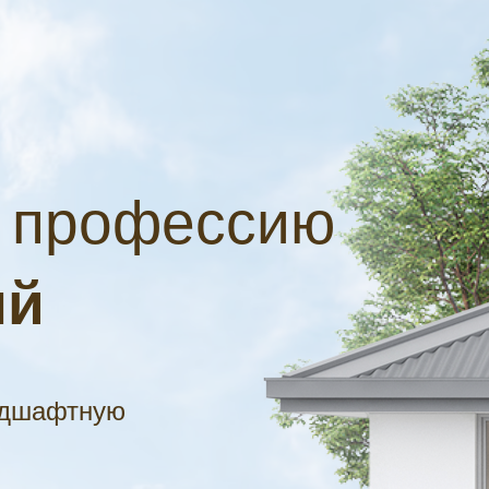
в профессию
ый
ндшафтную