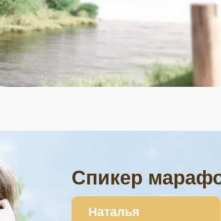
Спикер мараф
Наталья