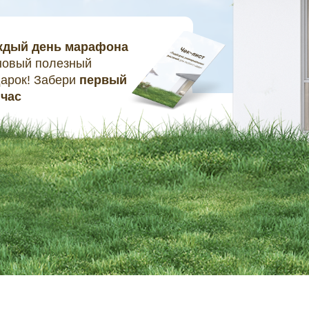
ждый день марафона
овый полезный
арок! Забери
первый
йчас