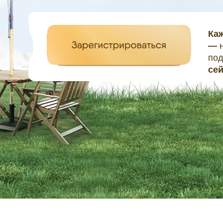
Ка
—
н
под
се